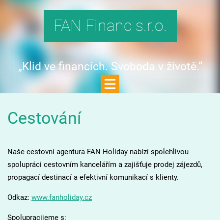
FAN Financ s.r.o.
„Klid ve financích. Svoboda v životě.“
Cestování
Naše cestovní agentura FAN Holiday nabízí spolehlivou
spolupráci cestovním kancelářím a zajišťuje prodej zájezdů,
propagací destinací a efektivní komunikací s klienty.
Odkaz:
www.fanholiday.cz
Spolupracijeme s: